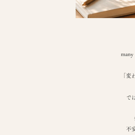
many
「変
で
不