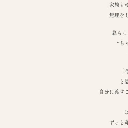
家族と
無理を
暮らし
“ち
「
と
自分に渡す
ずっと