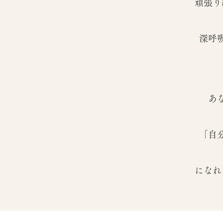
頑張り
深呼
あ
「自
になれ