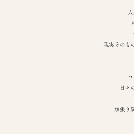
人
現実そのも
コ
日々
頑張り