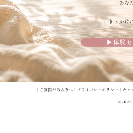
あな
きっかけ
▶︎体験
｜
ご質問がある方へ
｜
プライバシーポリシー
｜
キャ
©️2026